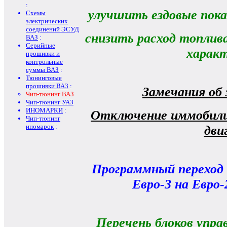
:
улучшить ездовые пок
Схемы
электрических
соединений ЭСУД
снизить расход топлив
ВАЗ
:
Серийные
харак
прошивки и
контрольные
суммы ВАЗ
:
Тюнинговые
прошивки ВАЗ
:
Замечания об
Чип-тюнинг ВАЗ
Чип-тюнинг УАЗ
ИНОМАРКИ
:
Отключение иммобилиз
Чип-тюнинг
иномарок
:
дви
Программный переход 
Евро-3 на Евро-
Перечень блоков упра