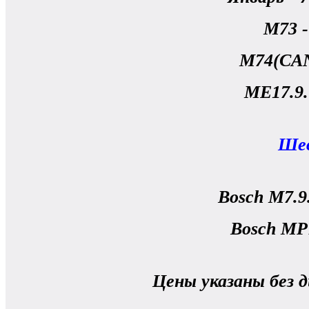
М73 
М74(CAN
МE17.9.
Шев
Bosch M7.9
Bosch MP
Цены указаны без 