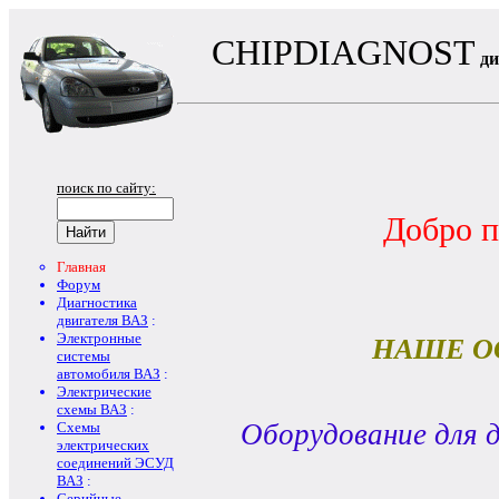
CHIPDIAGNOST
ди
поиск по сайту:
Добро п
Главная
Форум
Диагностика
двигателя ВАЗ
:
Электронные
НАШЕ О
системы
автомобиля ВАЗ
:
Электрические
схемы ВАЗ
:
Оборудование для 
Схемы
электрических
соединений ЭСУД
ВАЗ
:
Серийные