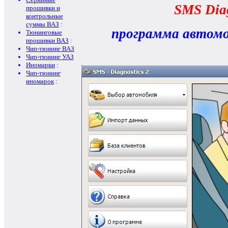
SMS Diag
прошивки и
контрольные
суммы ВАЗ
:
программа автомо
Тюнинговые
прошивки ВАЗ
:
Чип-тюнинг ВАЗ
Чип-тюнинг УАЗ
Иномарки
:
Чип-тюнинг
иномарок
: