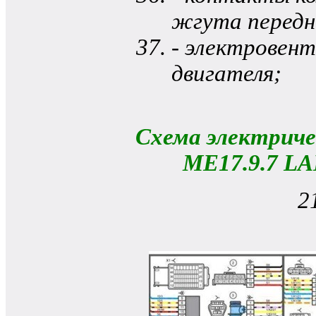
жгута передн
- электровен
двигателя;
Схема электрич
МE17.9.7 LA
2