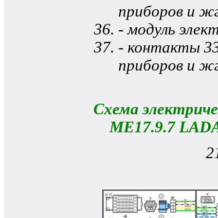
приборов и жг
- модуль элек
- контакты 3
приборов и жг
Схема электрич
МE17.9.7 LADA
2