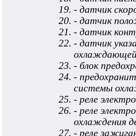
- датчик ско
- датчик поло
- датчик конт
- датчик ука
охлаждающей
- блок предох
- предохрани
системы охла
- реле электр
- реле элект
охлаждения д
- реле зажига