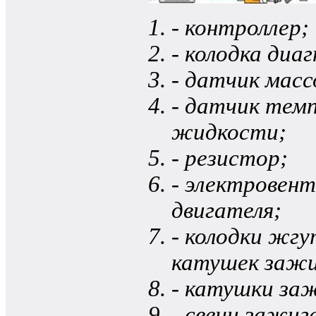
- контроллер;
- колодка диа
- датчик масс
- датчик те
жидкости;
- резистор;
- электровен
двигателя;
- колодки жг
катушек зажи
- катушки за
- свечи зажиг