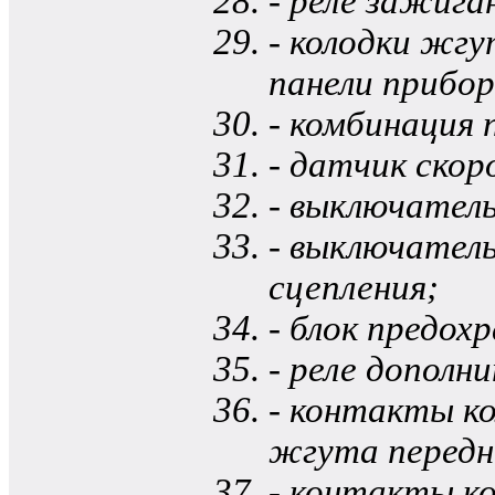
- реле зажига
- колодки жг
панели прибор
- комбинация 
- датчик ско
- выключател
- выключатель
сцепления;
- блок предох
- реле дополн
- контакты к
жгута передн
- контакты к