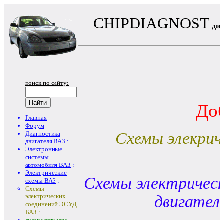
CHIPDIAGNOST
ди
поиск по сайту:
До
Главная
Форум
Схемы элекри
Диагностика
двигателя ВАЗ
:
Электронные
системы
автомобиля ВАЗ
:
Электрические
Схемы электричес
схемы ВАЗ
:
Схемы
электрических
двигател
соединений ЭСУД
ВАЗ :
схемы впрыска