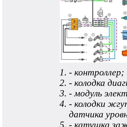
- контроллер;
- колодка диа
- модуль элек
- колодки жг
датчика уров
- катушка за