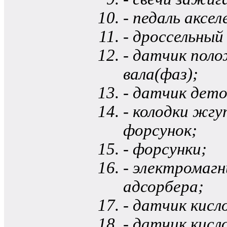
- педаль аксе
- дроссельный
- датчик пол
вала(фаз);
- датчик дет
- колодки жг
форсунок;
- форсунки;
- электромаг
адсорбера;
- датчик кис
- датчик кисл