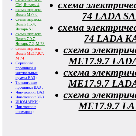
схема электриче
GM, Январь-4
схемы впрыска
74 LADA SA
Bosch MP7.0
схемы впрыска
Bosch 1.5.4,
схема электриче
Январь 5.1
схемы впрыска
74 LADA KA
Bosch 7.9.7,
Январь 7.2, М 73
схема электрич
схемы впрыска
Bosch ME17.9.7,
МE17.9.7 LADA
М 74
Серийные
прошивки и
схема электрич
контрольные
суммы ВАЗ
:
МE17.9.7 LADA
Тюнинговые
прошивки ВАЗ
:
схема электрич
Чип-тюнинг ВАЗ
Чип-тюнинг УАЗ
ИНОМАРКИ
:
МE17.9.7 LA
Чип-тюнинг
иномарок
: