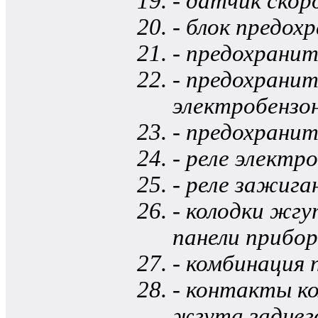
- датчик ско
- блок предох
- предохранит
- предохранит
электробензо
- предохранит
- реле электр
- реле зажига
- колодки жг
панели прибор
- комбинация 
- контакты к
жгута заднег