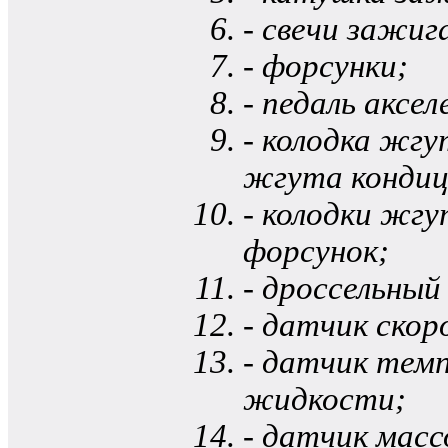
- свечи зажиг
- форсунки;
- педаль аксе
- колодка жгу
жгута кондиц
- колодки жг
форсунок;
- дроссельный
- датчик ско
- датчик те
жидкости;
- датчик масс