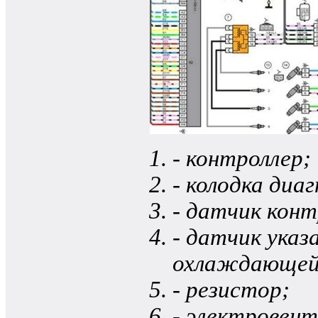
- контроллер;
- колодка диа
- датчик конт
- датчик ука
охлаждающей
- резистор;
- электровен