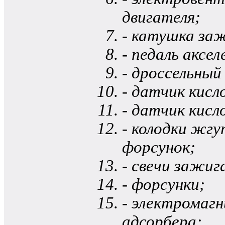
двигателя;
- катушка за
- педаль аксе
- дроссельный
- датчик кис
- датчик кисл
- колодки жг
форсунок;
- свечи зажиг
- форсунки;
- электромаг
адсорбера;