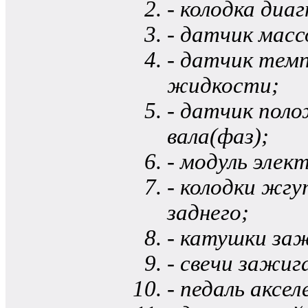
- колодка диа
- датчик масс
- датчик те
жидкости;
- датчик пол
вала(фаз);
- модуль элек
- колодки жгу
заднего;
- катушки за
- свечи зажиг
- педаль аксе