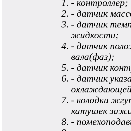
- контроллер;
- датчик масс
- датчик те
жидкости;
- датчик пол
вала(фаз);
- датчик конт
- датчик ука
охлаждающей
- колодки жг
катушек зажи
- помехопода