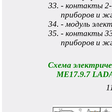
- контакты 2
приборов и жг
- модуль элек
- контакты 3
приборов и жг
Схема электрич
МE17.9.7 LADA
1