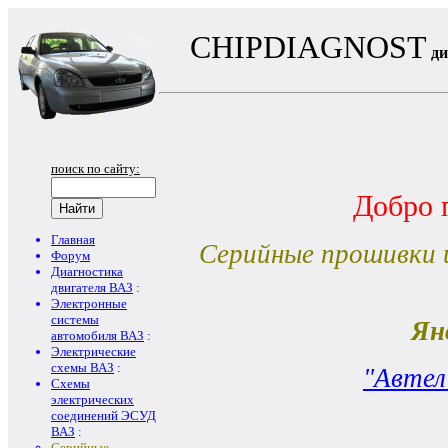
CHIPDIAGNOST
ди
поиск по сайту:
Добро 
Главная
Серийные прошивки 
Форум
Диагностика
двигателя ВАЗ
:
Электронные
системы
Ян
автомобиля ВАЗ
:
Электрические
схемы ВАЗ
:
"Автел
Схемы
электрических
соединений ЭСУД
ВАЗ
:
Серийные