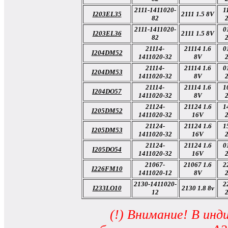
2111-1411020-
1
I203EL35
2111 1.5 8V
82
2111-1411020-
0
I203EL36
2111 1.5 8V
82
21114-
21114 1.6
0
I204DM52
1411020-32
8V
21114-
21114 1.6
0
I204DM53
1411020-32
8V
21114-
21114 1.6
1
I204DO57
1411020-32
8V
21124-
21124 1.6
1
I205DM52
1411020-32
16V
21124-
21124 1.6
1
I205DM53
1411020-32
16V
21124-
21124 1.6
0
I205DO54
1411020-32
16V
21067-
21067 1.6
2
I226FM10
1411020-12
8V
2130-1411020-
2
I233LO10
2130 1.8 8v
12
(!) Внимание! В ин