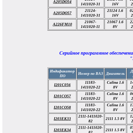
A205DO54
1411020-31
16V
2
21124-
21124 1.6
0
A205DO57
1411020-31
16V
2
21067-
21067 1.6
2
A226FM10
1411020-11
8V
2
Серийное программное обеспечени
"
Индификатор
Д
Номер по ВАЗ
Двигатель
ПО
11183-
Calina 1.6
1
I201C056
1411020-22
8V
11183-
Calina 1.6
0
I201CO57
1411020-22
8V
11183-
Calina 1.6
1
I201CO58
1411020-22
8V
2111-1411020-
1
I203EK33
2111 1.5 8V
82
2111-1411020-
0
I203EK34
2111 1.5 8V
82