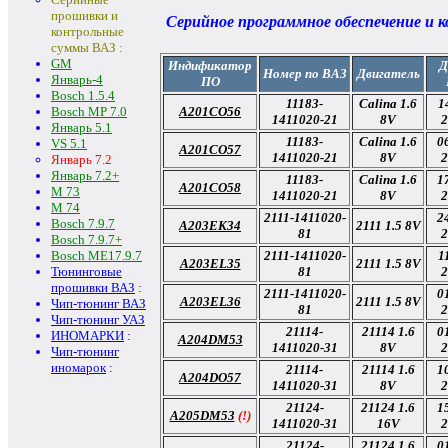
прошивки и
Серийное программное обеспечение и 
контрольные
суммы ВАЗ :
GM
Индификатор
Д
Номер по ВАЗ
Двигатель
Январь-4
ПО
Bosch 1.5.4
11183-
Calina 1.6
1
A201CO56
Bosch MP 7.0
1411020-21
8V
2
Январь 5.1
11183-
Calina 1.6
0
VS 5.1
A201CO57
1411020-21
8V
2
Январь 7.2
Январь 7.2+
11183-
Calina 1.6
1
A201CO58
M 73
1411020-21
8V
2
М 74
2111-1411020-
2
Bosch 7.9.7
A203EK34
2111 1.5 8V
81
2
Bosch 7.9.7+
2111-1411020-
1
Bosch ME17.9.7
A203EL35
2111 1.5 8V
81
2
Тюнинговые
прошивки ВАЗ
:
2111-1411020-
0
A203EL36
2111 1.5 8V
Чип-тюнинг ВАЗ
81
2
Чип-тюнинг УАЗ
21114-
21114 1.6
0
ИНОМАРКИ
:
A204DM53
1411020-31
8V
2
Чип-тюнинг
иномарок
:
21114-
21114 1.6
1
A204DO57
1411020-31
8V
2
21124-
21124 1.6
1
A205DM53
(!)
1411020-31
16V
2
21124-
21124 1.6
0