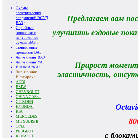
:
Схемы
электрических
Предлагаем вам по
соединений ЭСУД
ВАЗ
:
Серийные
улучшить ездовые пока
прошивки и
контрольные
суммы ВАЗ
:
Тюнинговые
прошивки ВАЗ
:
Чип-тюнинг ВАЗ
Чип-тюнинг УАЗ
Прирост момента
ИНОМАРКИ
:
Чип-тюнинг
эластичность, отсутс
Иномарок :
AUDI
BMW
CHEVROLET
CHINA CARs :
CITROEN
Octavi
HYUNDAI
KIA
MERCEDES
80
MITSUBISHI
OPEL
PEUGEOT
с блокам
RENAULT