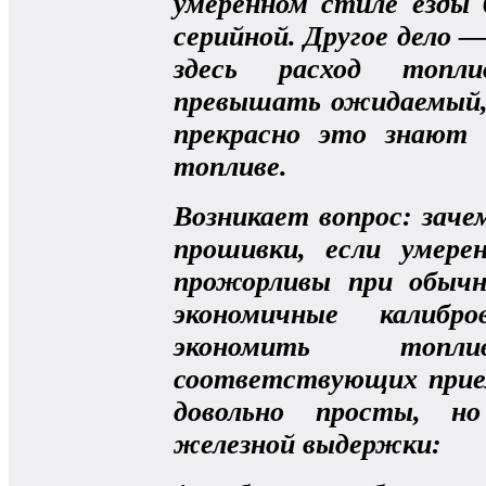
умеренном стиле езды
серийной. Другое дело —
здесь расход топл
превышать ожидаемый,
прекрасно это знают
топливе.
Возникает вопрос: зач
прошивки, если умере
прожорливы при обыч
экономичные калибр
экономить топ
соответствующих прие
довольно просты, н
железной выдержки: