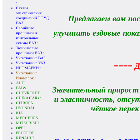
:
Схемы
электрических
Предлагаем вам по
соединений ЭСУД
ВАЗ
:
Серийные
улучшить ездовые пока
прошивки и
контрольные
суммы ВАЗ
:
Тюнинговые
прошивки ВАЗ
:
Чип-тюнинг ВАЗ
Чип-тюнинг УАЗ
==== Д
ИНОМАРКИ
:
Чип-тюнинг
Иномарок :
AUDI
Значительный прирост 
BMW
CHEVROLET
и эластичность, отсут
CHINA CARs :
CITROEN
чёткое перек
HYUNDAI
KIA
MERCEDES
MITSUBISHI
OPEL
PEUGEOT
RENAULT